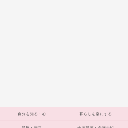
自分を知る・心
暮らしを楽にする
健康・病気
子宮筋腫・全摘手術